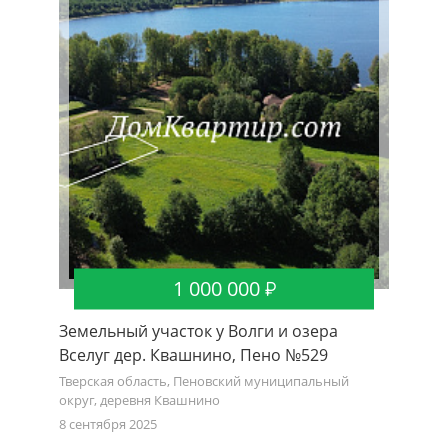
1 000 000
а
Земельный участок у Волги и озера
Земель
Вселуг дер. Квашнино, Пено №529
Вселуг
ный
Тверская область, Пеновский муниципальный
Тверская
округ, деревня Квашнино
округ, д
8 сентября 2025
5 сентябр