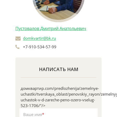
Пустовалов Дмитрий Анатольевич
domkvartir@bk.ru
+7-910-534-57-99
НАПИСАТЬ НАМ
домквартир.com/predlozhenija/zemelnye-
uchastki/tverskaya_oblast/penovskiy_rayon/zemelny
uchastok-v-d-zareche-peno-ozero-vselug-
523-1706/"/>
Ваше имя
*