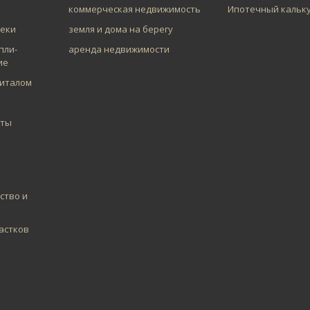
коммерческая недвижимость
Ипотечный кальк
теки
земля и дома на берегу
пли-
аренда недвижимости
ие
питалом
аты
ство и
астков