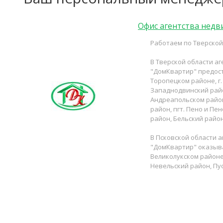
Офис агентства нед
Работаем по Тверской 
В Тверской области а
"ДомКвартир" предоста
Торопецком районе, г
Западнодвинский райо
Андреапольском район
район, пгт. Пено и Пе
район, Бельский район
В Псковской области 
"ДомКвартир" оказыва
Великолукском районе
Невельский район, Пу