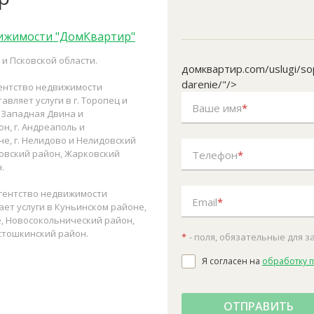
вижимости "ДомКвартир"
и Псковской области.
домквартир.com/uslugi/sopr
darenie/"/>
гентство недвижимости
вляет услуги в г. Торопец и
Ваше имя
*
. Западная Двина и
н, г. Андреаполь и
е, г. Нелидово и Нелидовский
новский район, Жарковский
Телефон
*
.
агентство недвижимости
Email
*
ет услуги в Куньинском районе,
, Новосокольнический район,
стошкинский район.
*
- поля, обязательные для 
Я согласен на
обработку 
ОТПРАВИТЬ