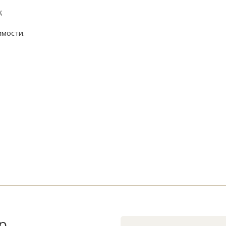
;
мости.
р