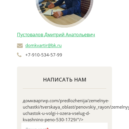
Пустовалов Дмитрий Анатольевич
domkvartir@bk.ru
+7-910-534-57-99
НАПИСАТЬ НАМ
домквартир.com/predlozhenija/zemelnye-
uchastki/tverskaya_oblast/penovskiy_rayon/zemelny
uchastok-u-volgi-i-ozera-vselug-d-
kvashnino-peno-530-1729/"/>