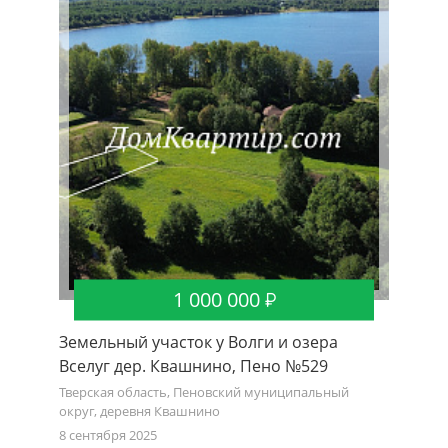
1 000 000
Земельный участок у Волги и озера
Земель
Вселуг дер. Квашнино, Пено №529
Вселуг
Тверская область, Пеновский муниципальный
Тверская
округ, деревня Квашнино
округ, д
8 сентября 2025
5 сентябр