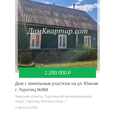
2 200 000
Дом с земельным участком на ул. Южная
Дом с 
г. Торопец №984
Троицк
Тверская область, Торопецкий муниципальный
Тверская
округ, Торопец, Южная улица, 7
округ, д
5 августа 2026
27 июля 