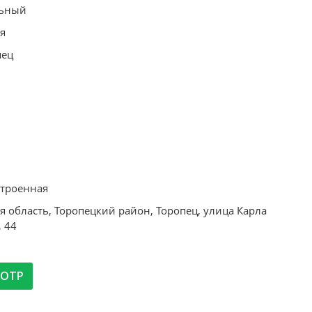
ьный
я
пец
строенная
я область, Торопецкий район, Торопец, улица Карла
 44
МОТР