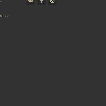
и
лятор