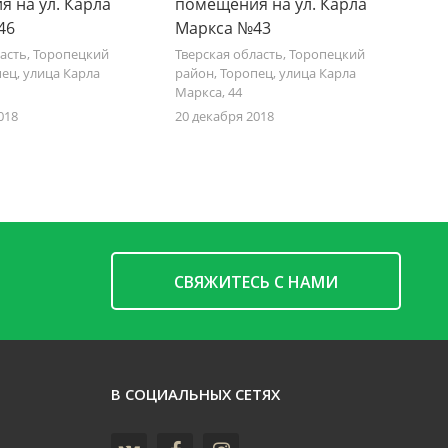
 на ул. Карла
помещения на ул. Карла
46
Маркса №43
ласть, Торопецкий
Тверская область, Торопецкий
ец, улица Карла
район, Торопец, улица Карла
Маркса, 44
018
20 декабря 2018
CВЯЖИТЕСЬ С НАМИ
В СОЦИАЛЬНЫХ СЕТЯХ