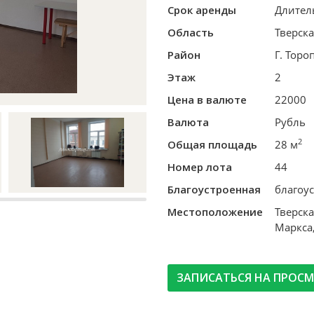
Срок аренды
Длител
Область
Тверска
Район
Г. Торо
Этаж
2
Цена в валюте
22000
Валюта
Рубль
2
Общая площадь
28 м
Номер лота
44
Благоустроенная
благоу
Местоположение
Тверска
Маркса,
ЗАПИСАТЬСЯ НА ПРОС