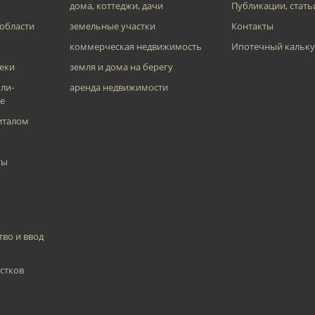
дома, коттеджи, дачи
Публикации, стать
 области
земельные участки
Контакты
коммерческая недвижимость
Ипотечный кальку
еки
земля и дома на берегу
ли-
аренда недвижимости
е
италом
ты
тво и ввод
стков