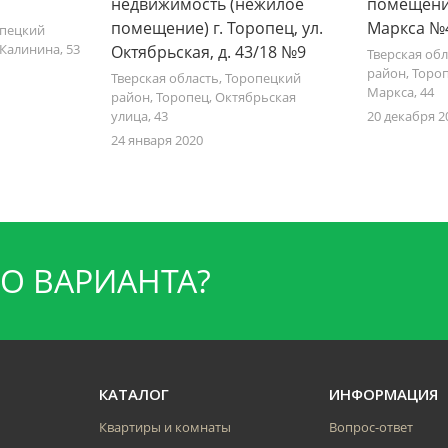
недвижимость (нежилое
помещения
помещение) г. Торопец, ул.
Маркса №
опецкий
 Калинина, 53
Октябрьская, д. 43/18 №9
Тверская об
район, Тороп
Тверская область, Торопецкий
Маркса, 44
район, Торопец, Октябрьская
улица, 43
20 декабря 2
24 января 2020
О ВАРИАНТА?
КАТАЛОГ
ИНФОРМАЦИЯ
Квартиры и комнаты
Вопрос-ответ