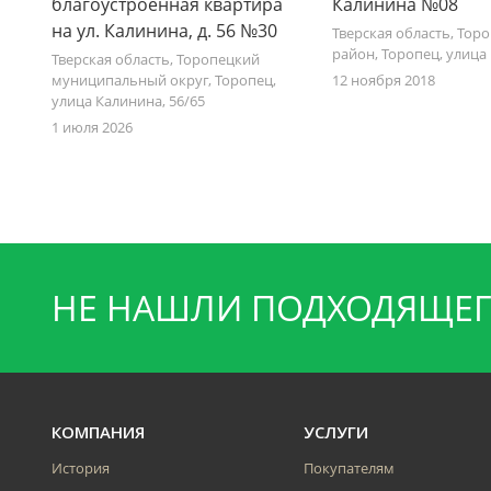
благоустроенная квартира
Калинина №08
на ул. Калинина, д. 56 №30
Тверская область, Тор
район, Торопец, улица
Тверская область, Торопецкий
муниципальный округ, Торопец,
12 ноября 2018
улица Калинина, 56/65
1 июля 2026
НЕ НАШЛИ ПОДХОДЯЩЕГ
КОМПАНИЯ
УСЛУГИ
История
Покупателям