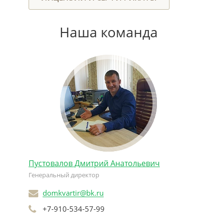
Наша команда
Тарасе
риэлтор
dom
+7-
пн—пт
сб,вс:
Пустовалов Дмитрий Анатольевич
Генеральный директор
domkvartir@bk.ru
+7-910-534-57-99