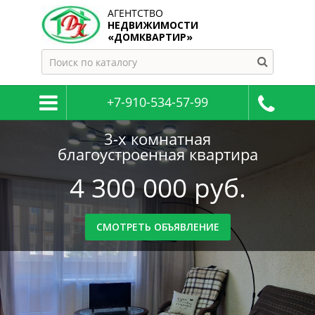
АГЕНТСТВО
НЕДВИЖИМОСТИ
«ДОМКВАРТИР»
+7-910-534-57-99
Земельный участок на берегу
Земля под базу отдыха
3-х комнатная
благоустроенная квартира
озера
11 500 000 руб
4 300 000 руб.
950 000
СМОТРЕТЬ ОБЪЯВЛЕНИЕ
руб.
СМОТРЕТЬ ОБЪЯВЛЕНИЕ
СМОТРЕТЬ ОБЪЯВЛЕНИЕ