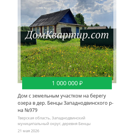
1 000 000
Дом с земельным участком на берегу
Два дом
озера в дер. Бенцы Западнодвинского р-
Западн
на №979
Тверская
муниципа
Тверская область, Западнодвинский
муниципальный округ, деревня Бенцы
28 август
21 мая 2026