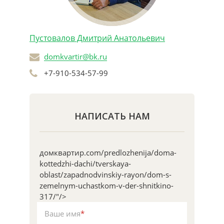
Пустовалов Дмитрий Анатольевич
domkvartir@bk.ru
+7-910-534-57-99
НАПИСАТЬ НАМ
домквартир.com/predlozhenija/doma-
kottedzhi-dachi/tverskaya-
oblast/zapadnodvinskiy-rayon/dom-s-
zemelnym-uchastkom-v-der-shnitkino-
317/"/>
Ваше имя
*