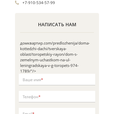
+7-910-534-57-99
НАПИСАТЬ НАМ
домквартир.com/predlozhenija/doma-
kottedzhi-dachi/tverskaya-
oblast/toropetskiy-rayon/dom-s-
zemelnym-uchastkom-na-ul-
leningradskaya-v-g-toropets-974-
1789/"/>
Ваше имя
*
Телефон
*
Email
*