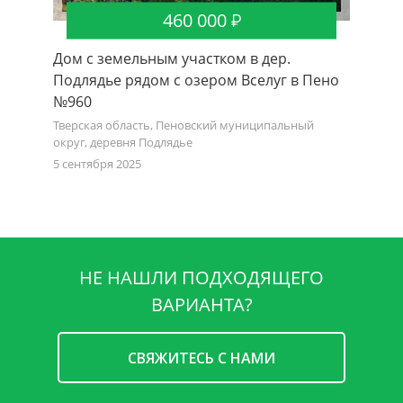
460 000
Дом с земельным участком в дер.
Дом с 
Подлядье рядом с озером Вселуг в Пено
Бервен
№960
Тверская
округ, д
Тверская область, Пеновский муниципальный
округ, деревня Подлядье
27 мая 20
5 сентября 2025
НЕ НАШЛИ ПОДХОДЯЩЕГО
ВАРИАНТА?
CВЯЖИТЕСЬ С НАМИ