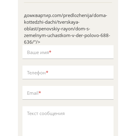
домквартир.com/predlozhenija/doma-
kottedzhi-dachi/tverskaya-
oblast/penovskiy-rayon/dom-s-
zemelnym-uchastkom-v-der-polovo-688-
636/"/>
Ваше имя
*
Телефон
*
Email
*
Текст сообщения