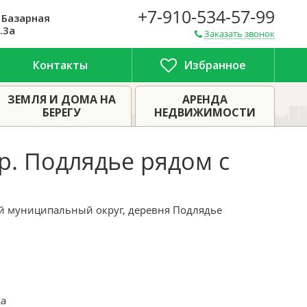
+7-910-534-57-99
 Базарная
.3а
Заказать звонок
Контакты
Избранное
Пеновский район, Дом с земельным участком в д
ить дом в Пено
ЗЕМЛЯ И ДОМА НА
АРЕНДА
БЕРЕГУ
НЕДВИЖИМОСТИ
р. Подлядье рядом с
ий муниципальный округ, деревня Подлядье
а