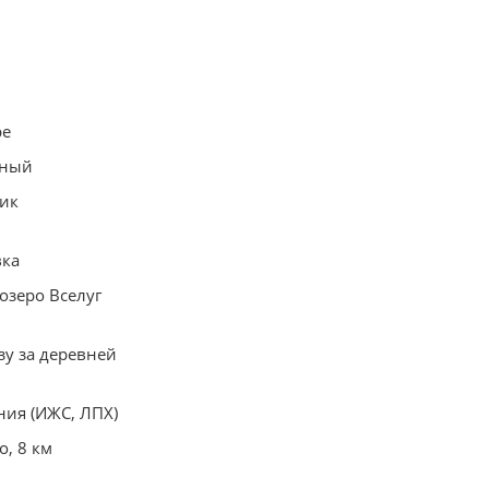
ре
нный
ик
вка
 озеро Вселуг
зу за деревней
ния (ИЖС, ЛПХ)
о, 8 км