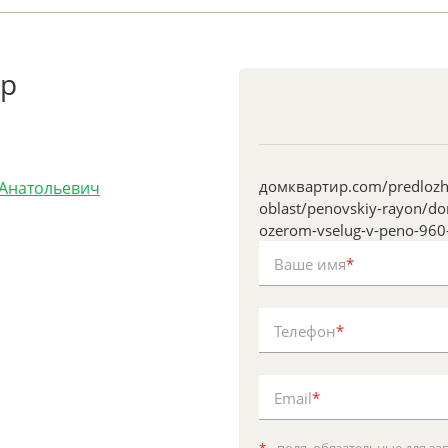
ер
домквартир.com/predlozhe
 Анатольевич
oblast/penovskiy-rayon/d
ozerom-vselug-v-peno-960
Ваше имя
*
Телефон
*
Email
*