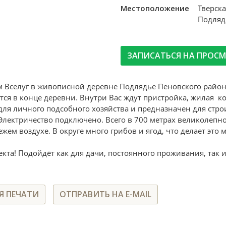
Местоположение
Тверск
Подляд
ЗАПИСАТЬСЯ НА ПРОС
м Вселуг в живописной деревне Подлядье Пеновского района
ся в конце деревни. Внутри Вас ждут пристройка, жилая ко
я личного подсобного хозяйства и предназначен для строи
лектричество подключено. Всего в 700 метрах великолепное 
жем воздухе. В округе много грибов и ягод, что делает эт
екта! Подойдёт как для дачи, постоянного проживания, так 
Я ПЕЧАТИ
ОТПРАВИТЬ НА E-MAIL