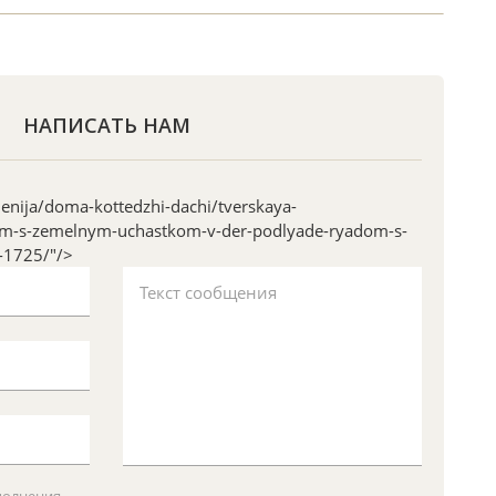
НАПИСАТЬ НАМ
nija/doma-kottedzhi-dachi/tverskaya-
om-s-zemelnym-uchastkom-v-der-podlyade-ryadom-s-
-1725/"/>
Текст сообщения