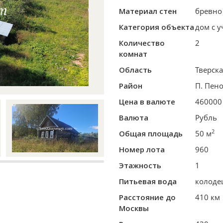
Материал стен
бревно
Категория объекта
дом с у
Количество
2
комнат
Область
Тверска
Район
П. Пено
Цена в валюте
460000
Валюта
Рубль
2
Общая площадь
50 м
Номер лота
960
Этажность
1
Питьевая вода
колоде
Расстояние до
410 км
Москвы