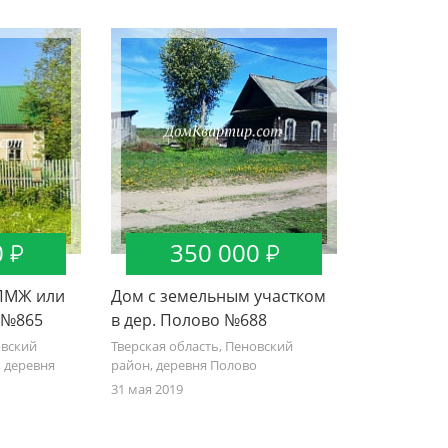
0
350 000
 ПМЖ или
Дом с земельным участком
 №865
в дер. Полово №688
овский
Тверская область, Пеновский
 деревня
район, деревня Полово
31 мая 2019