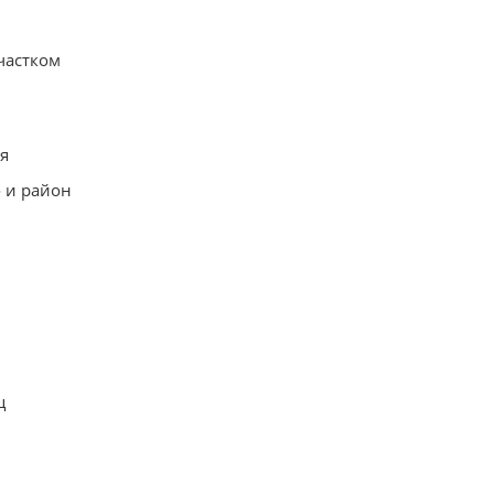
частком
я
 и район
ц