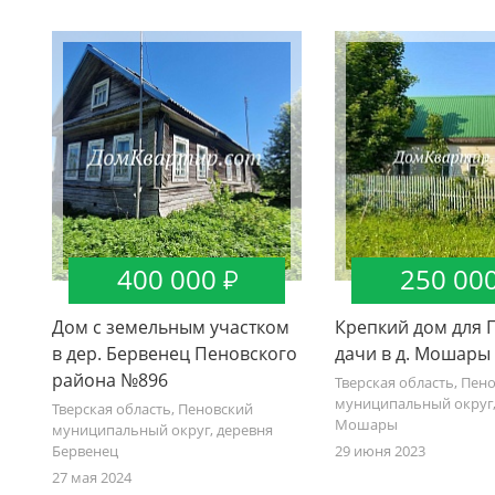
400 000
250 00
Дом с земельным участком
Крепкий дом для
в дер. Бервенец Пеновского
дачи в д. Мошары
района №896
Тверская область, Пен
муниципальный округ,
Тверская область, Пеновский
Мошары
муниципальный округ, деревня
Бервенец
29 июня 2023
27 мая 2024