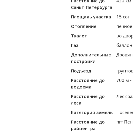
Расстояние до
420 км
Санкт-Петербурга
Площадь участка
15 сот.
Отопление
печное
Туалет
во дво
Газ
балло
Дополнительные
Дровян
постройки
Подъезд
грунто
Расстояние до
700 м -
водоема
Расстояние до
Лес сра
леса
Категория земель
Поселе
Расстояние до
пгт Пен
райцентра